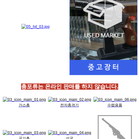
총포류는 온라인 판매를 하지 않습니다.
가스총
전자충격기
수렵용품
공기총
석궁